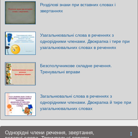
Розділові знаки при вставних словах і
звертаннях
Узагальнювальні слова в реченнях з
однорідними членами. Двокрапка і тире при
узагальнювальних словах в реченнях
Безсполучникове складне речення.
Тренувальні вправи
Загальнювальні слова в реченнях з
однорідними членами. Двокрапка й тире при
узагальнювальних словах
Однорідні члени речення, звертання,
вставні слова. Тренувальні вправи