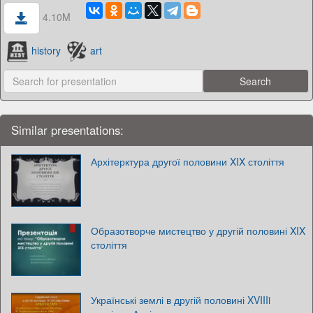
4.10M
history
art
Similar presentations:
Архітерктура другої половини XIX століття
Образотворче мистецтво у другій половині XIX
століття
Українські землі в другій половині XVIIIi