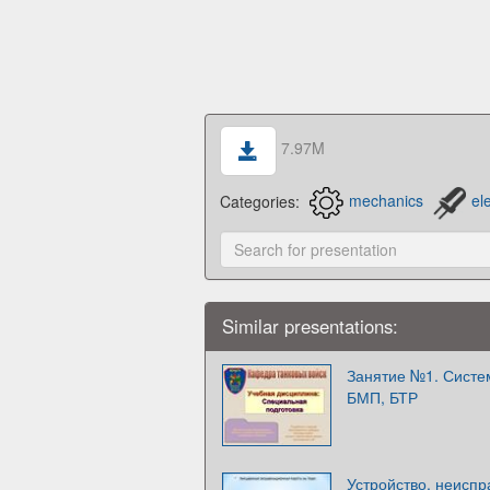
7.97M
Categories:
mechanics
el
Similar presentations:
Занятие №1. Систе
БМП, БТР
Устройство, неиспр