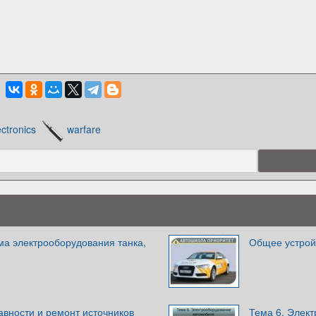
ectronics
warfare
ма электрооборудования танка,
Общее устрой
авности и ремонт источников
Тема 6. Элек