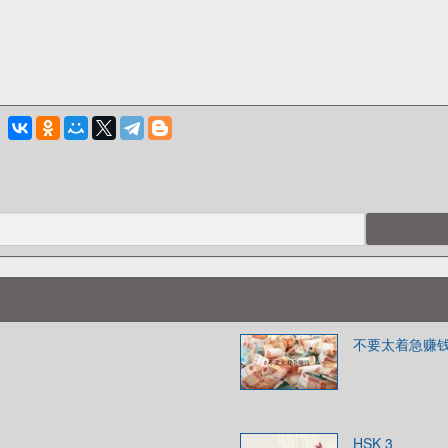
不要太着急赚
HSK 3