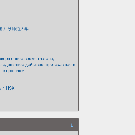
建 江苏师范大学
вершенное время глагола,
 единичное действие, протекавшее и
я в прошлом
о 4 HSK