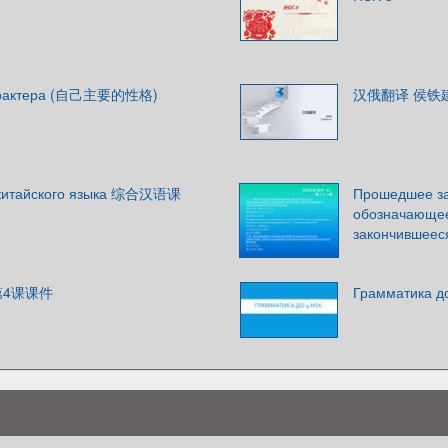
характера (自己主要的性格)
汉俄翻译 侯铁
 китайского языка 综合汉语课
Прошедшее за
обозначающее
закончившеес
第4课课件
Грамматика д