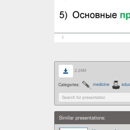
2.29M
Categories:
medicine
educ
Similar presentations: