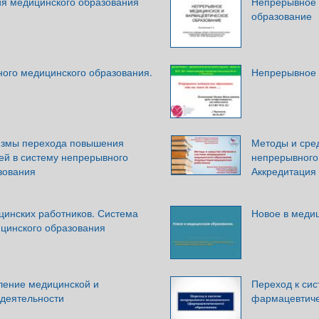
я медицинского образования
Непрерывное 
образование
ого медицинского образования.
Непрерывное 
измы перехода повышения
Методы и сред
ей в систему непрерывного
непрерывного
зования
Аккредитация
цинских работников. Система
Новое в меди
цинского образования
ление медицинской и
Переход к си
деятельности
фармацевтиче