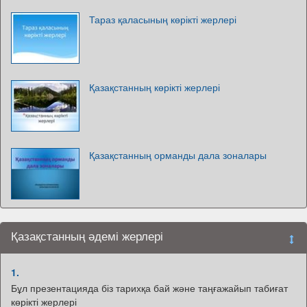
Тараз қаласының көрікті жерлері
Қазақстанның көрікті жерлері
Қазақстанның орманды дала зоналары
Қазақстанның әдемі жерлері
1.
Бұл презентацияда біз тарихқа бай және таңғажайып табиғат
көрікті жерлері