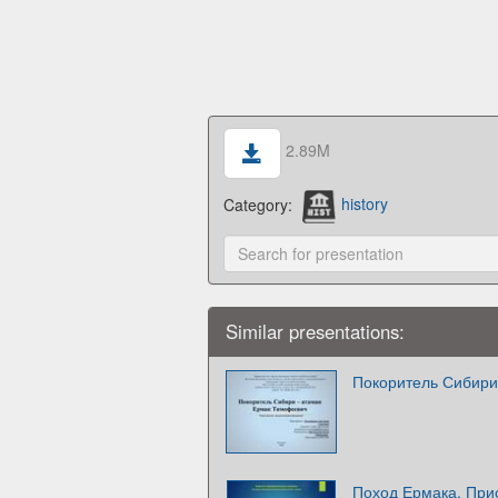
2.89M
Category:
history
Similar presentations:
Покоритель Сибири
Поход Ермака. При