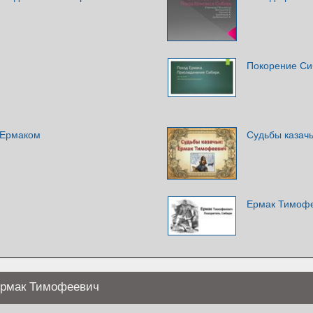
Покорение Си
 Ермаком
Судьбы казач
Ермак Тимофе
Ермак Тимофеевич