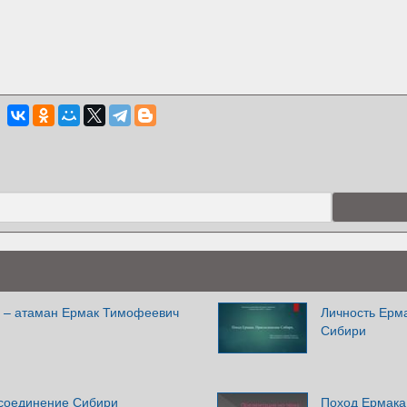
 – атаман Ермак Тимофеевич
Личность Ерм
Сибири
соединение Сибири
Поход Ермака