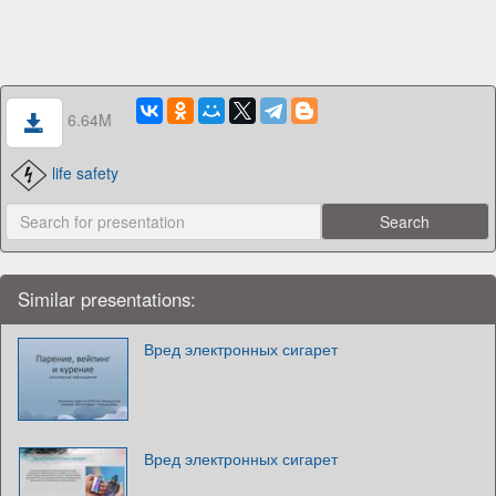
6.64M
life safety
Similar presentations:
Вред электронных сигарет
Вред электронных сигарет