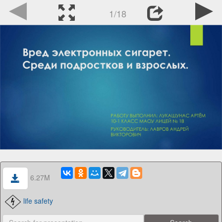
1/18
6.27M
life safety