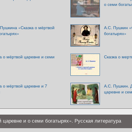
о семи богат
. Пушкина «Сказка о мёртвой
А.С. Пушкин «
огатырях»
богатырях»
а о мёртвой царевне и семи
Сказка о мерт
а о мёртвой царевне и 7
А.С. Пушкин. 
с
царевне и се
й царевне и о семи богатырях». Русская литература