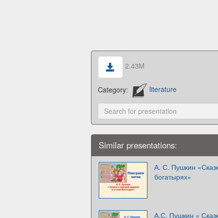
2.43M
Category:
literature
Similar presentations:
А. С. Пушкин «Сказ
богатырях»
А.С. Пушкин « Сказ