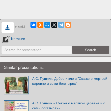
2.53M
literature
Similar presentations:
А.С. Пушкин. Добро и зло в "Сказке о мертвой
царевне и семи богатырях"
А.С. Пушкин « Сказка о мертвой царевне и о
семи богатырях»