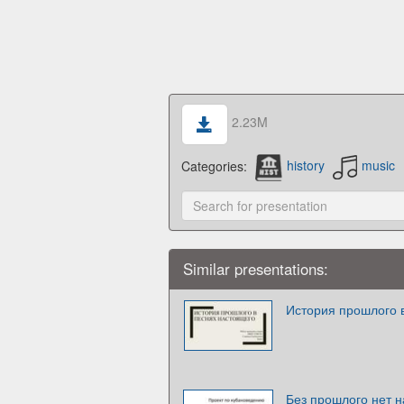
2.23M
Categories:
history
music
Similar presentations:
История прошлого 
Без прошлого нет 