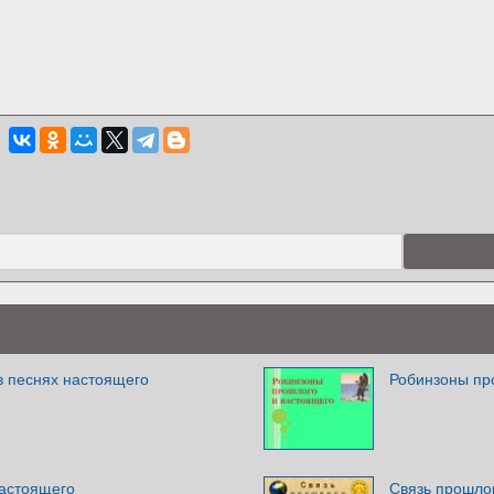
в песнях настоящего
Робинзоны пр
настоящего
Связь прошло