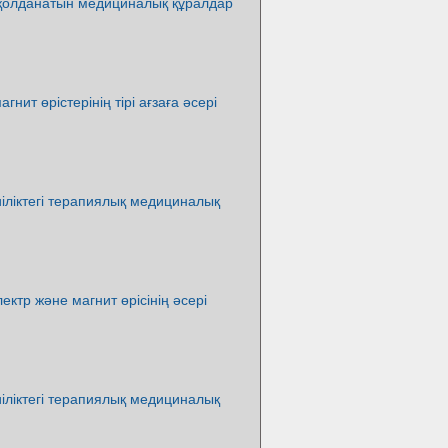
 қолданатын медициналық құралдар
гнит өрістерінің тірі ағзаға әсері
іліктегі терапиялық медициналық
лектр және магнит өрісінің әсері
іліктегі терапиялық медициналық