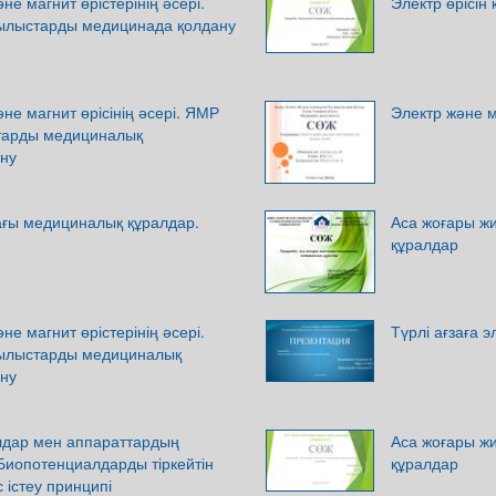
әне магнит өрістерінің әсері.
Электр өрісін
ылыстарды медицинада қолдану
және магнит өрісінің әсері. ЯМР
Электр және ма
тарды медициналық
ану
ағы медициналық құралдар.
Аса жоғары жи
құралдар
әне магнит өрістерінің әсері.
Түрлі ағзаға э
ылыстарды медициналық
ану
лдар мен аппараттардың
Аса жоғары жи
Биопотенциалдарды тіркейтін
құралдар
істеу принципі