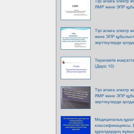
Тірі ағзаға электр ж
ЯМР және ЭПР құб
Тірі ағзаға электр 
және ЭПР құбылыс
зерттеулерде қолд
Терапевтік мақсатт
(Дәріс 10)
Тірі ағзаға электр ж
ЯМР және ЭПР құб
зерттеулерде қолд
Медициналық құра
классификациясы. 
құралдардың жұмыс 