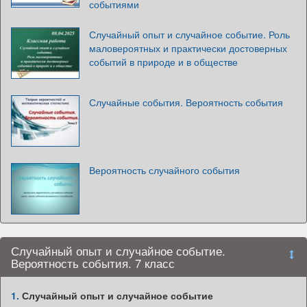
событиями
Случайный опыт и случайное событие. Роль
маловероятных и практически достоверных
событий в природе и в обществе
Случайные события. Вероятность события
Вероятность случайного события
Случайный опыт и случайное событие.
Вероятность события. 7 класс
1.
Случайный опыт и случайное событие