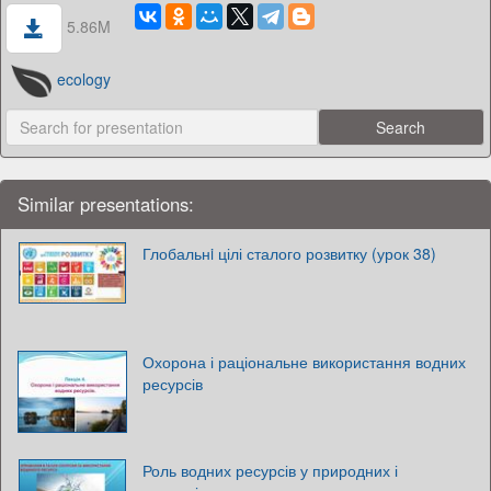
5.86M
ecology
Similar presentations:
Глобальнi цілі сталого розвитку (урок 38)
Охорона і раціональне використання водних
ресурсів
Роль водних ресурсів у природних і