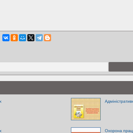
х
Адміністративн
х
Охорона праці