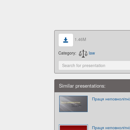
1.46M
Category:
law
Similar presentations:
Праця неповнолітні
Праця неповнолітні