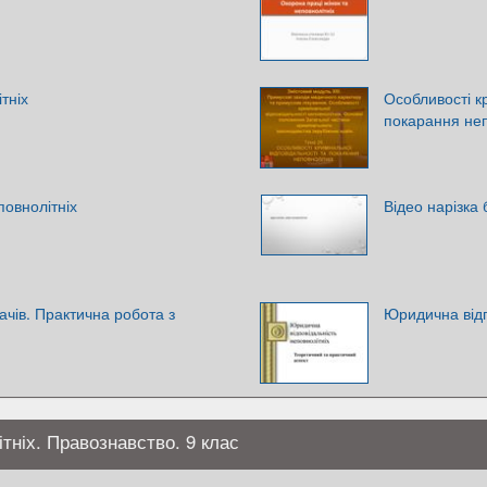
тніх
Особливості к
покарання неп
повнолітніх
Відео нарізка 
ачів. Практична робота з
Юридична відп
тніх. Правознавство. 9 клас