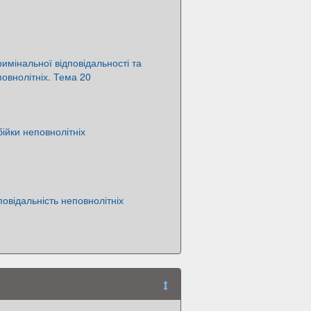
римінальної відповідальності та
овнолітніх. Тема 20
бійки неповнолітніх
овідальність неповнолітніх