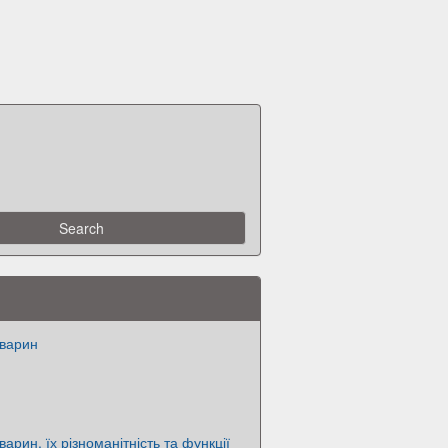
тварин
варин, їх різноманітність та функції