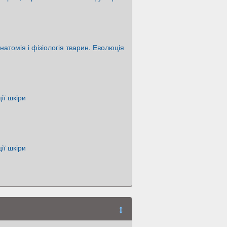
натомія і фізіологія тварин. Еволюція
ії шкіри
ії шкіри