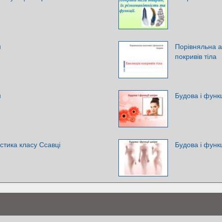
н
Порівняльна а
покривів тіла
н
Будова і функц
стика класу Ссавці
Будова і функц