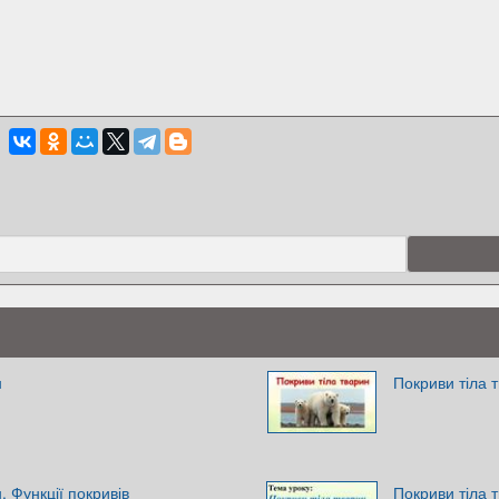
н
Покриви тіла 
. Функції покривів
Покриви тіла т