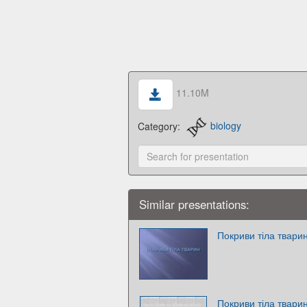
11.10M
Category:
biology
Similar presentations:
Покриви тіла твари
Покриви тіла тварин