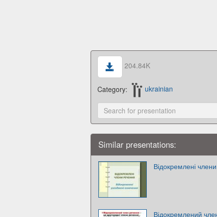
204.84K
Category:
ukrainian
Similar presentations:
Відокремлені члени
Відокремлений чле