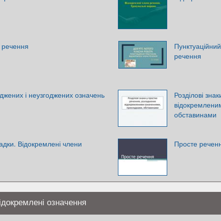
 речення
Пунктуаційний
речення
джених і неузгоджених означень
Розділові зна
відокремлени
обставинами
адки. Відокремлені члени
Просте речен
ідокремлені означення