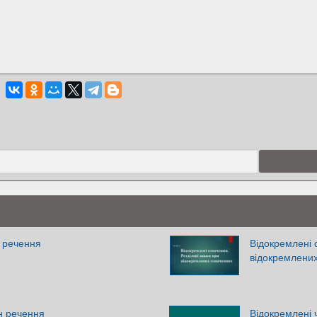
 речення
Відокремлені 
відокремлени
н речення
Відокремлені 