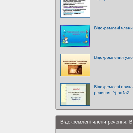
Відокремлені члени
Відокремлення узго
Відокремлені прикл
речення. Урок №2
Відокремлені члени речення. В