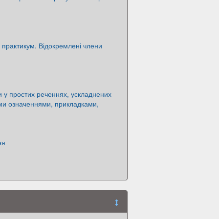
 практикум. Відокремлені члени
ки у простих реченнях, ускладнених
ми означеннями, прикладками,
ня