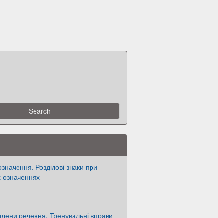
означення. Розділові знаки при
х означеннях
члени речення. Тренувальні вправи