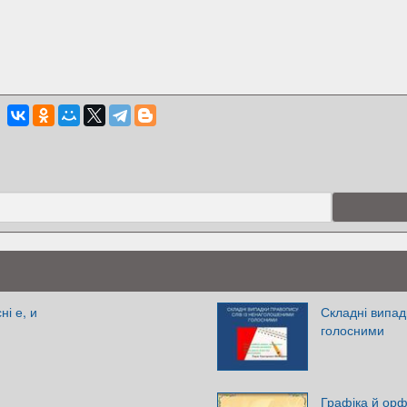
і е, и
Складні випад
голосними
Графіка й орф