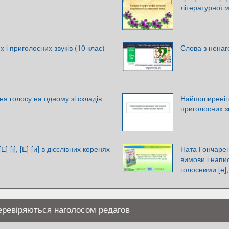
літературної 
 і приголосних звуків (10 клас)
Слова з ненаг
я голосу на одному зі складів
Найпоширеніш
приголосних з
Е]-[і], [Е]-[и] в дієслівних коренях
Ната Гончарен
вимови і напи
голосними [е], 
перевіряються наголосом редагов