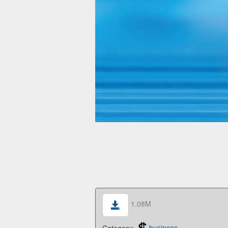
1.08M
Category:
business