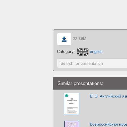
22.39M
Category:
english
Similar presentations:
ЕГЭ. Английский яз
Всероссийская про