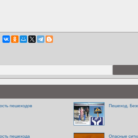
ость пешеходов
Пешеход. Без
ость пешехода
Опасные ситуа