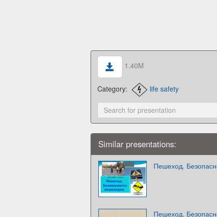
1.40M
Category:
life safety
Similar presentations:
Пешеход. Безопасн
Пешеход. Безопасн