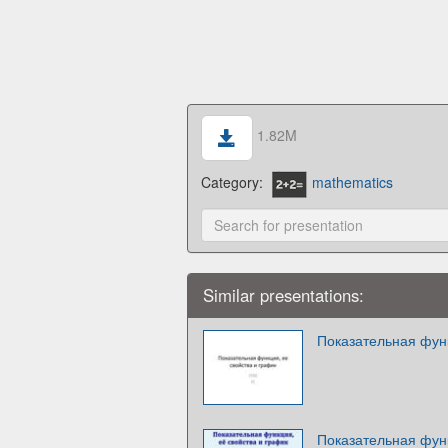
1.82M
Category:
mathematics
Similar presentations:
Показательная функ
Показательная функ