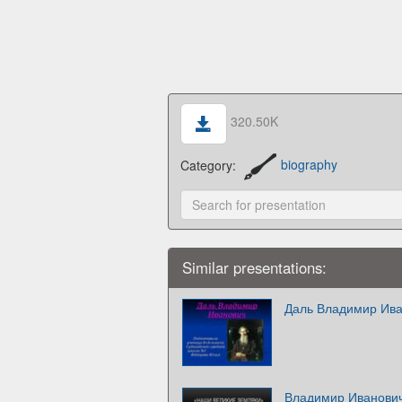
320.50K
Category:
biography
Similar presentations:
Даль Владимир Ив
Владимир Иванови