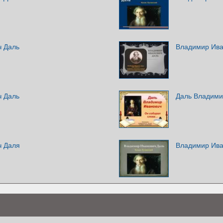
ч Даль
Владимир Ива
ч Даль
Даль Владими
ч Даля
Владимир Иван