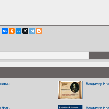
анович
Владимир Ива
ч Даль
Владимир Ива