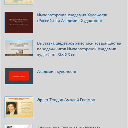
Императорская Академия Художеств
(Российская Академия Художеств)
Выставка шедевров живописи товарищества
передвижников Императорской Академии
художеств XIX-XX вв
Академия художеств
Эрнст Теодор Амадей Гофман
Александра Евгеньевна Яковлева