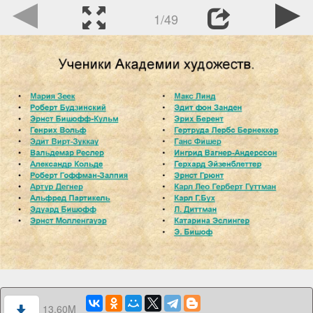
1/49
13.60M