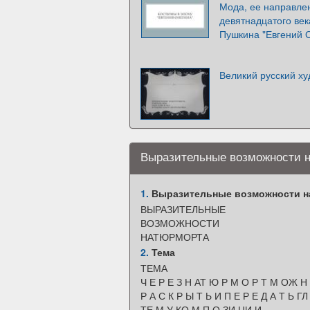
Мода, ее направле
девятнадцатого век
Пушкина "Евгений 
Великий русский х
Выразительные возможности 
1.
Выразительные возможности н
ВЫРАЗИТЕЛЬНЫЕ
ВОЗМОЖНОСТИ
НАТЮРМОРТА
2.
Тема
ТЕМА
Ч Е Р Е З Н АТ Ю Р М О Р Т М ОЖ Н
Р А С К Р Ы Т Ь И П Е Р Е Д А Т Ь ГЛ
ТЕ М У КО М П О ЗИ ЦИ И .