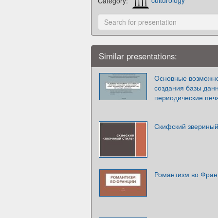
Category:
culturology
Similar presentations:
Основные возможно
создания базы дан
периодические печ
Скифский звериный
Романтизм во Фран