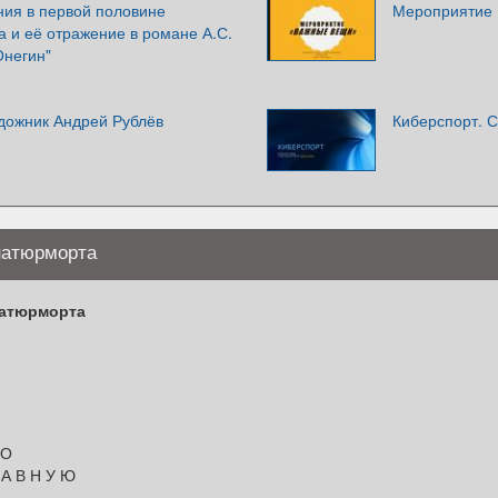
ния в первой половине
Мероприятие
а и её отражение в романе А.С.
Онегин"
удожник Андрей Рублёв
Киберспорт. 
натюрморта
атюрморта
 О
 А В Н У Ю