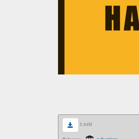
5.84M