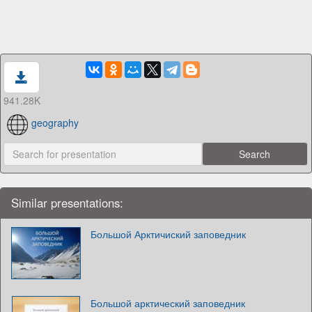
941.28K
geography
Similar presentations:
Большой Арктичиский заповедник
Большой арктический заповедник