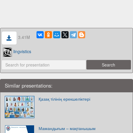
3.41M
lingvistics
Similar presentations:
Қазақ тілінің ерекшеліктері
Мамандығым – мақтанышым