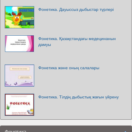
Фонетика. Дауыссыз дыбыстар түрлері
Фонетика. Қазақстандағы медецинанын
дамуы
Фонетика және оның салалары
Фонетика. Тілдің дыбыстық жағын үйрену
Фонетика