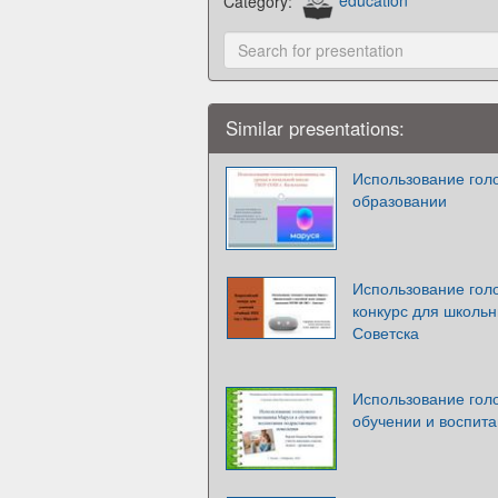
Category:
education
Similar presentations:
Использование гол
образовании
Использование гол
конкурс для школь
Советска
Использование гол
обучении и воспит