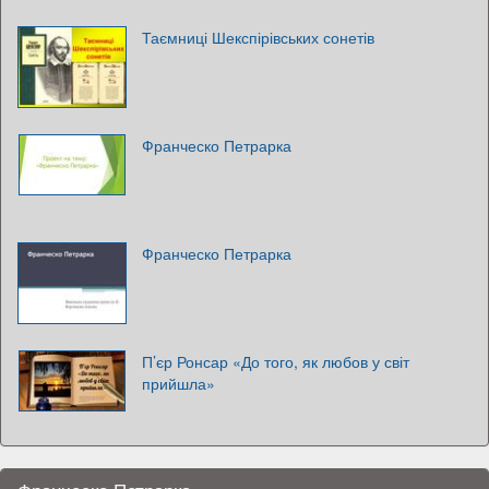
Таємниці Шекспірівських сонетів
Франческо Петрарка
Франческо Петрарка
П’єр Ронсар «До того, як любов у світ
прийшла»