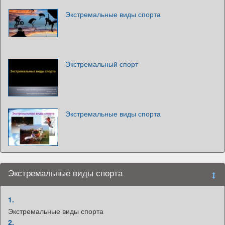
Экстремальные виды спорта
Экстремальный спорт
Экстремальные виды спорта
Экстремальные виды спорта
1.
Экстремальные виды спорта
2.