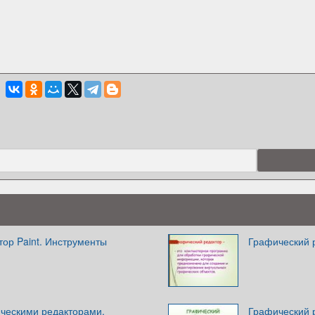
ор Paint. Инструменты
Графический р
ическими редакторами.
Графический р