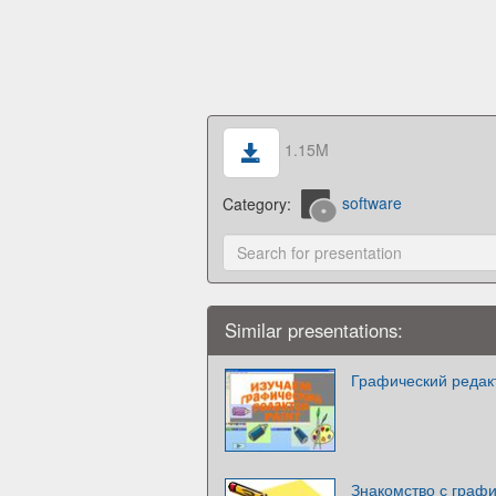
1.15M
Category:
software
Similar presentations:
Графический редакт
Знакомство с граф