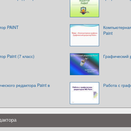
тор PAINT
Компьютерная
Paint
ор Paint (7 класс)
Графический 
еского редактора Paint в
Работа с граф
дактора