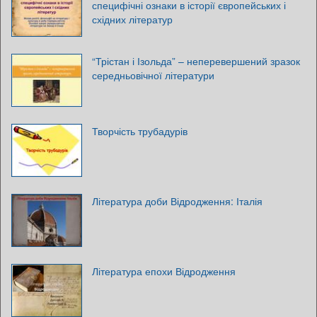
специфічні ознаки в історії європейських і
східних літератур
“Трістан і Ізольда” – неперевершений зразок
середньовічної літератури
Творчість трубадурів
Література доби Відродження: Італія
Література епохи Відродження