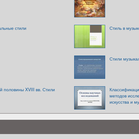
альные стили
Стиль в музык
Стили музыкал
й половины XVIII вв. Стили
Классификаци
методов иссле
искусства и м