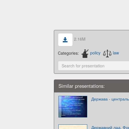
2.16M
Categories:
policy
law
Similar presentations:
Держава - централь
Державний лад. Фо