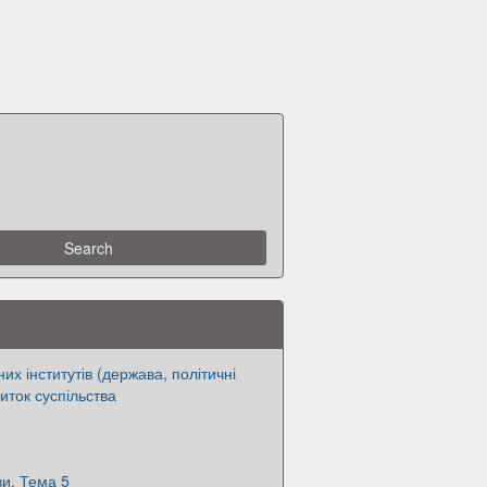
их інститутів (держава, політичні
виток суспільства
и. Тема 5