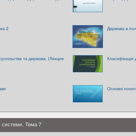
ма 2
Держава в полі
суспільства та держава. (Лекция
Класифікація
ави
Основні понят
ї системи. Тема 7