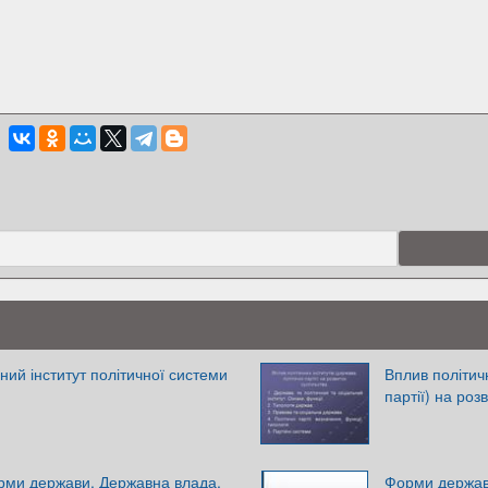
ний інститут політичної системи
Вплив політичн
партії) на роз
рми держави. Державна влада.
Форми держав