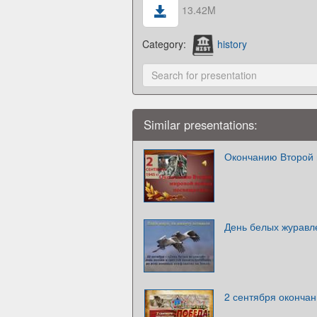
13.42M
Category:
history
Similar presentations:
Окончанию Второй
День белых журавл
2 сентября оконча