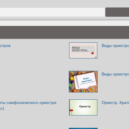
стров
Виды оркестр
Виды оркестр
нты симфонического оркестра
Оркестр. Крат
сс)