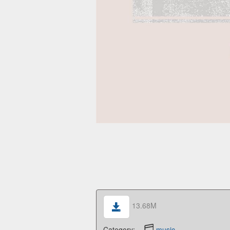
13.68M
Category:
music