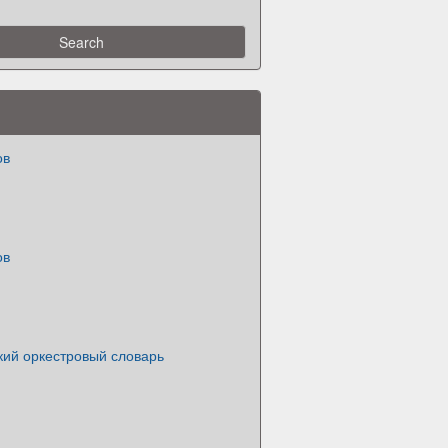
ов
ов
кий оркестровый словарь