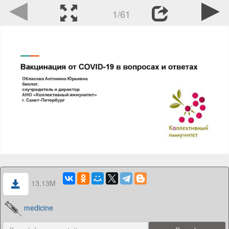
1/61
13.13M
medicine