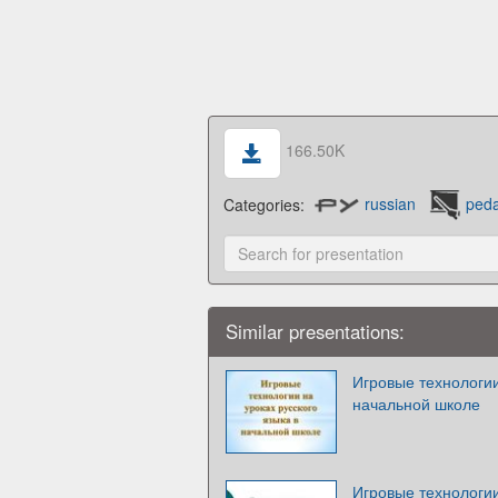
166.50K
Categories:
russian
ped
Similar presentations:
Игровые технологии
начальной школе
Игровые технологии