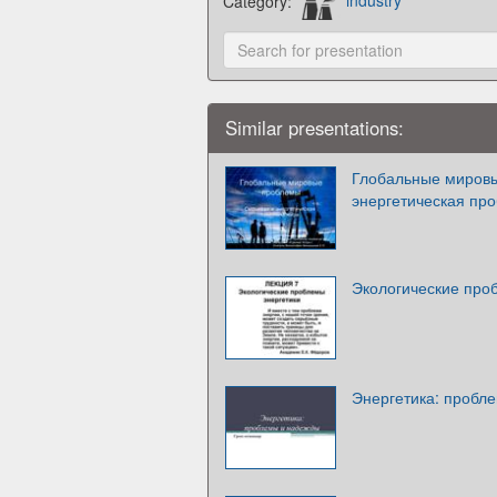
Category:
industry
Similar presentations:
Глобальные мировы
энергетическая пр
Экологические про
Энергетика: пробл