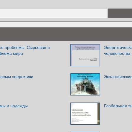
е проблемы. Сырьевая и
Энергетическ
облема мира
человечества
блемы энергетики
Экологически
емы и надежды
Глобальная э