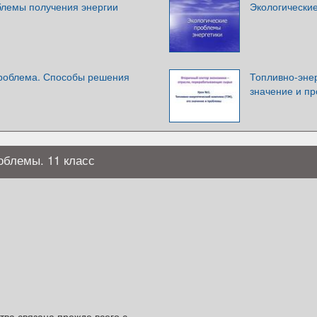
блемы получения энергии
Экологически
роблема. Способы решения
Топливно-энер
значение и п
облемы. 11 класс
ва связана прежде всего с