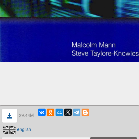
29.44M
english