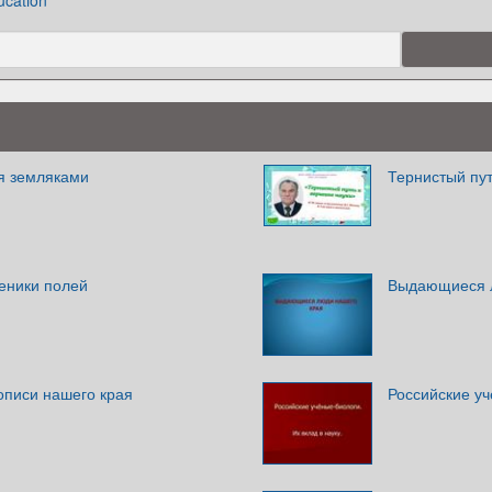
ucation
ся земляками
Тернистый пут
еники полей
Выдающиеся 
описи нашего края
Российские уч