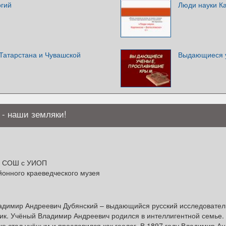
огий
Люди науки Ка
Татарстана и Чувашской
Выдающиеся у
 - наши земляки!
я СОШ с УИОП
йонного краеведческого музея
ладимир Андреевич Дубянский – выдающийся русский исследовател
ник. Учёный Владимир Андреевич родился в интеллигентной семье.
е стал учёным и прославился как геолог. В 1897 году Владимир А