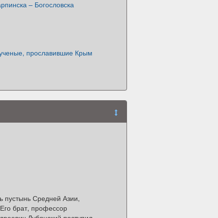
рпинска – Богословска
ченые, прославившие Крым
ь пустынь Средней Азии,
 Его брат, профессор
ндреевич Дубянский поступил