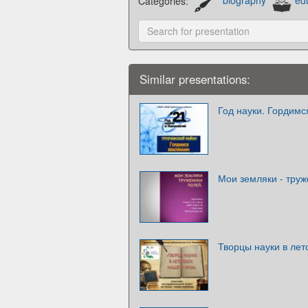
Categories:
biography
ed
Similar presentations:
Год науки. Гордим
Мои земляки - труж
Творцы науки в лет