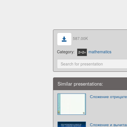
587.00K
Category:
mathematics
Similar presentations:
Сложение отрицате
Сложение и вычита