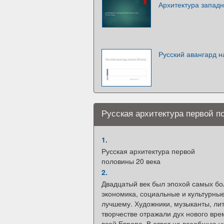
Архитектура западн
Русский авангард н
Русская архитектура первой п
1.
Русская архитектура первой
половины 20 века
2.
Двадцатый век был эпохой самых бо
экономика, социальные и культурны
лучшему. Художники, музыканты, лит
творчестве отражали дух нового в
всей Европе. В ответ на всеобщую 