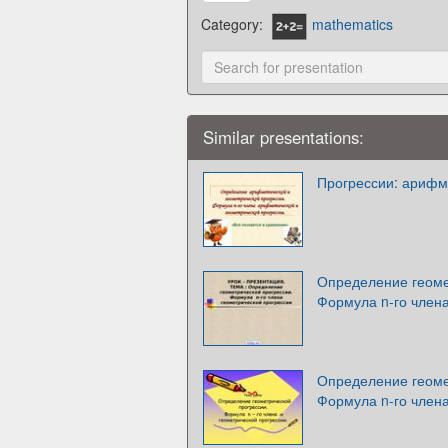
Category:
mathematics
Similar presentations:
Прогрессии: арифм
Определение геоме
Формула n-го член
Определение геоме
Формула n-го члена