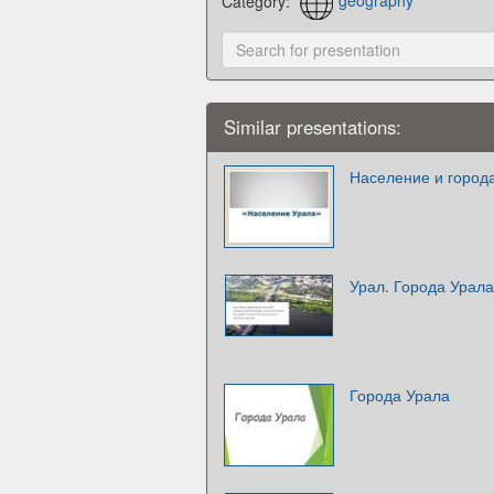
Category:
geography
Similar presentations:
Население и город
Урал. Города Урал
Города Урала