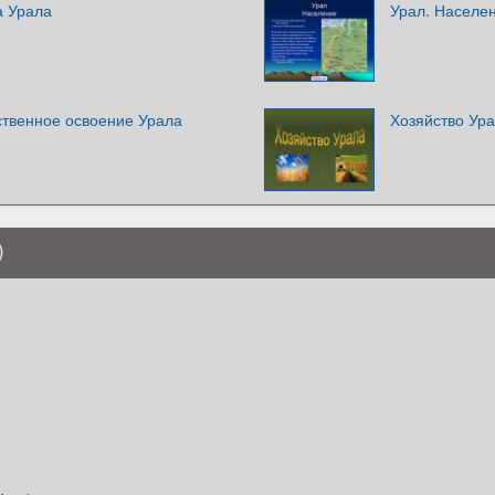
а Урала
Урал. Населе
ственное освоение Урала
Хозяйство Ур
)