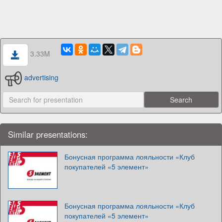
3.33M
advertising
Similar presentations:
Бонусная программа лояльности «Клуб
покупателей «5 элемент»
Бонусная программа лояльности «Клуб
покупателей «5 элемент»