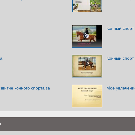
Конный спорт
та
Конный спорт
звитие конного спорта за
Моё увлечение
т