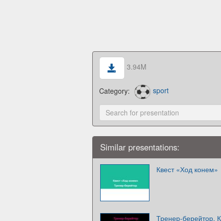
3.94M
Category:
sport
Similar presentations:
Квест «Ход конем»
Тренер-берейтор. 