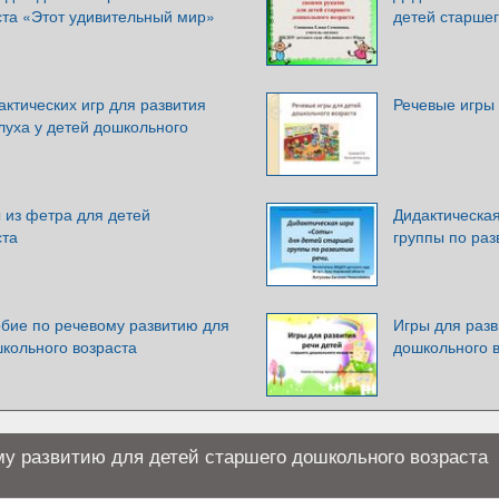
ста «Этот удивительный мир»
детей старшег
ктических игр для развития
Речевые игры 
луха у детей дошкольного
 из фетра для детей
Дидактическая
ста
группы по раз
обие по речевому развитию для
Игры для разв
кольного возраста
дошкольного 
му развитию для детей старшего дошкольного возраста