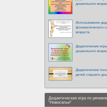
дошкольного возра
Использование дида
фонематического с
возраста
Дидактические игры
дошкольного возра
Дидактическое пос
детей старшего дош
Дидактическая игра по речево
"Новоселье"