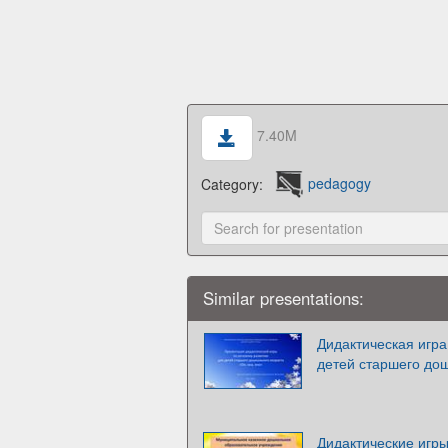
7.40M
Category:
pedagogy
Similar presentations:
Дидактическая игра
детей старшего дош
Дидактические игры