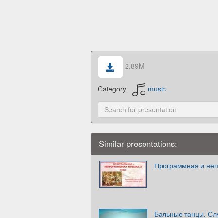
2.89M
Category:
music
Similar presentations:
Программная и неп
Бальные танцы. Сл