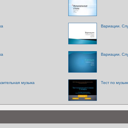
ка
Вариации. Слу
ка
Вариации. Слу
зительная музыка
Тест по музык